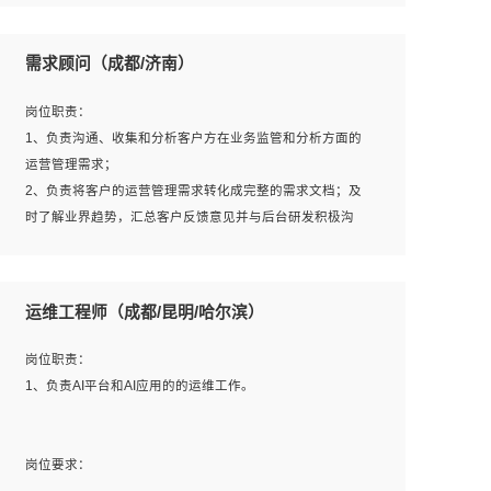
6、熟悉主流数据库、应用服务器、中间件部署架构和运维
用；
方法；
5、根据业务架构设计与业务需求，上接业务设计下接系统
需求顾问（成都/济南）
7、具备资源池迁移、应用及数据迁移、异构数据迁移相关
设计，编写系统概要设计，指导技术骨干进行系统详细设
经验；
计。
岗位职责：
8、具有HCIE/H3CIE/VMware/阿里云等云计算方向认证者
1、负责沟通、收集和分析客户方在业务监管和分析方面的
优先；
运营管理需求；
岗位要求：
2、负责将客户的运营管理需求转化成完整的需求文档；及
1、全日制统招本科及以上学历，计算机相关专业毕业，5年
时了解业界趋势，汇总客户反馈意见并与后台研发积极沟
以上开发工作经验；
通，从而提升产品在市场中的竞争力；
2、具有扎实的java编程功底和良好的编码习惯，有分布
3、配合客户整理项目汇报材料。
式、多线程及高并发系统开发经验和性能调优经验尤佳；熟
运维工程师（成都/昆明/哈尔滨）
悉JVM调优；掌握基础中间件、基础架构方案和云平台、云
产品功能特性，熟练使用相关平台的功能和了解其背后实现
岗位要求：
岗位职责：
机制；
1、3年以上运营或解决方案的工作经验。
1、负责AI平台和AI应用的的运维工作。
3、精通主流开发框架经验，精通一门主流开发语言；熟悉
2、具备良好的逻辑能力、沟通能力和文字处理能力，能够
主流开源框架源码；
从海量数据中发现关键特征，可独立提出完整的优化方案,
4、具有一定的大中型项目参与经验，有中间件、基础组件
并推动方案执行达成结果；熟练使用PPT、WORD、
岗位要求：
和框架的研发经验，具备研发管理流程建设经验；
EXCEL等办公软件；