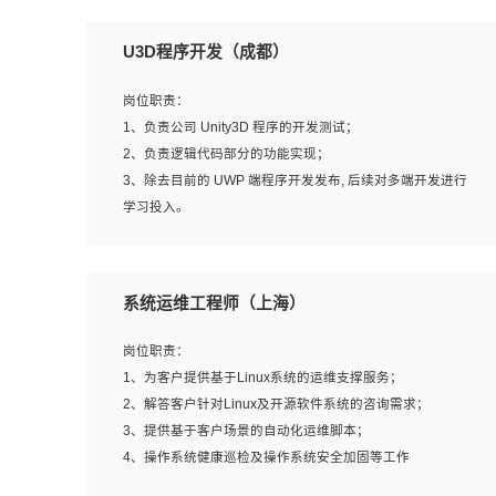
U3D程序开发（成都）
岗位职责：
1、负责公司 Unity3D 程序的开发测试；
2、负责逻辑代码部分的功能实现；
3、除去目前的 UWP 端程序开发发布, 后续对多端开发进行
学习投入。
岗位要求：
系统运维工程师（上海）
1、全日制本科相关专业，具有相关开发经验?年以上；
2、熟练掌握 Unity3D 程序开发，精通 C# 语言开发；
岗位职责：
3、具有大量插件的使用调试经历，开发测试过 UWP 端程
1、为客户提供基于Linux系统的运维支撑服务；
序者优先；
2、解答客户针对Linux及开源软件系统的咨询需求；
4、有良好的沟通能力和团队合作意识；
3、提供基于客户场景的自动化运维脚本；
5、开发过 HoloLens 程序者优先。
4、操作系统健康巡检及操作系统安全加固等工作