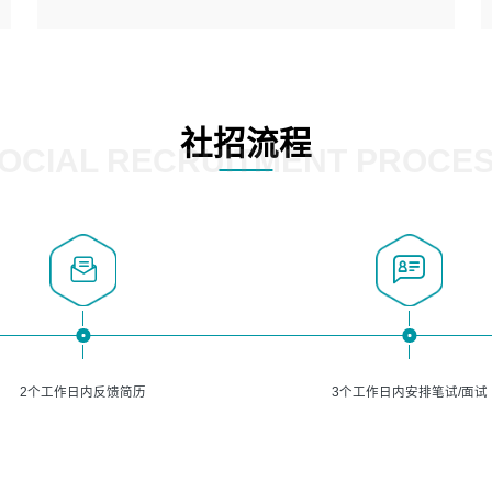
5、熟悉主流的分类算法、聚类算法和关联分析算法原理，
能熟练使用神经网络算法的进行业务建模；
岗位要求：
6、对OCR领域有深入的研究，熟悉模型调参，压缩和整型
1、精通java编程，熟悉vue和jsp编程；
化方法；
2、熟悉linux命令；
7、熟悉mysql、oracle、MongoDB、redis等其中一种数据
3、熟练使用springmvc、springcloud、webservice等框架
社招流程
库使用。
进行开发；
OCIAL RECRUITMENT PROCE
4、熟练使用oracle、mysql进行开发；
5、熟悉流程开发如使用activiti；
6、计算机相关专业本科以上学历，3年以上开发工作经验。
2个工作日内反馈简历
3个工作日内安排笔试/面试