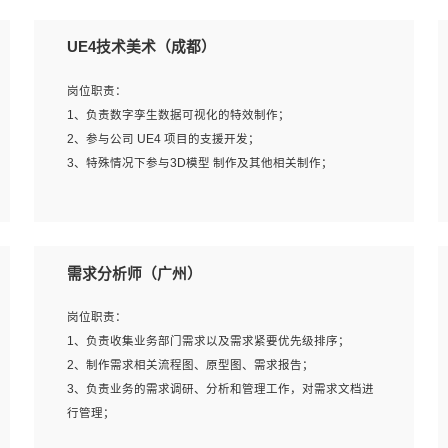
UE4技术美术（成都）
岗位职责：
1、负责数字孪生数据可视化的特效制作；
2、参与公司 UE4 项目的支援开发；
3、特殊情况下参与3D模型 制作及其他相关制作；
岗位要求：
1、全日制本科以上学历，美术、动画相关专业毕业，具有
需求分析师（广州）
相关效果制作经验2年以上；
2、熟练掌握 Particle 或 Niagara 制作特效模块；
岗位职责：
3、想象力丰富, 有一定的艺术审美深度；
1、负责收集业务部门需求以及需求紧要优先级排序；
4、有良好的场景特效搭建功底；
2、制作需求相关流程图、原型图、需求报告；
5、熟悉 3Ds Max 或者 Maya；
3、负责业务的需求调研、分析和管理工作，对需求文档进
6、有良好的沟通能力和团队合作意识；
行管理；
7、参与过建筑结构表现相关项目者优先
4、发现业务操作流程中的痛点，并提出对应的解决方案；