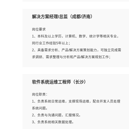
5、沟通表达能力强，具备团队协作能力。
岗位要求：
1、本科以上相关专业毕业，拥有三年以上相关数据工作经
解决方案经理/总监（成都/济南）
验经验。
2、熟悉PostgreSQL、redis、MongoDB、ElasticSearch等
岗位要求
开源数据库运维管理，拥有开发经验优先。
1、本科及以上学历，计算机、数学、统计学等相关专业，
3、熟悉Oracle、MySQL、SQLServer中一种或多种优先。
同行业工作经验5年以上；
4、熟悉Hadoop、HBASE、Spark等大数据平台优先。
2、具备需求分析、产品/解决方案策划能力，可独立完成需
5、熟悉linux或任意一种unix操作系统，如有较强操作系统
求调研、需求整理与分析和产品/解决方案规划工作；
侧工作经验者优先。
3、逻辑缜密，对用户产品/解决方案体验敏感，对数据敏
6、具备丰富的项目实施经验，较强的自我学习能力。
感，有产品/解决方案意识，有主见，以数据为驱动，以结
7、责任心强，为人友好，沟通能力强，具有良好的团队意
果为导向；
软件系统运维工程师（长沙）
识。
4、具有丰富的AI产品/解决方案解决方案经验，能够针对客
户的需求，快速响应输出相关的解决方案，包括视频分析、
岗位职责：
图像识别、NLP、OCR、机器学习等；
1、负责系统日常运维，支撑现场运维，配合开发人员处理
5、具备AI技术背景，掌握TensorFlow、PyTorch、Spark
系统问题。
MLlib、SK-Learn等常见AI算法框架，对人脸识别、目标检
2、负责与沟通问题，汇报情况。
测、图像识别、OCR、NLP等AI算法有深刻理解。具有AI平
3、负责系统相关数据处理。
台级产品/解决方案从业经验者优先。具有大数据技术背景