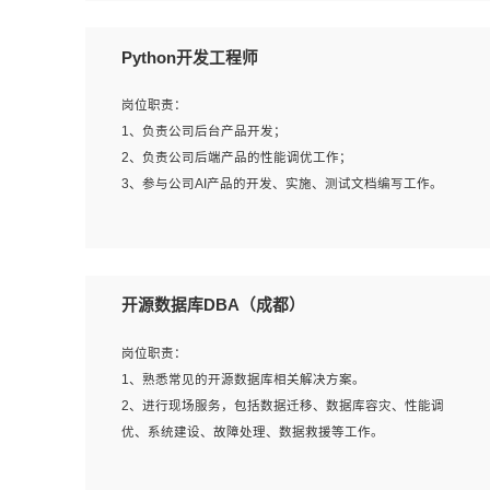
岗位要求：
Python开发工程师
1、全日制本科计算机相关专业毕业，3年以上相关工作经
验；
岗位职责：
2、精通linux操作系统的运行维护，具有故障处理的能力
1、负责公司后台产品开发；
3、熟练使用脚本语言，shell/python任一种，熟练使用
2、负责公司后端产品的性能调优工作；
Ansible
3、参与公司AI产品的开发、实施、测试文档编写工作。
4、熟悉linux常见服务、中间件的基本原理、部署以及故障
处理，如：Mysql、Apache、Nginx、Zabbix、Kafka等
5、熟悉主流虚拟化技术，如：VMware、KVM
岗位要求:
6、具备网络方面的基础知识，熟悉常见的网络协议，如
1、计算机相关专业，本科及以上学历，2年以上后端开发经
开源数据库DBA（成都）
TCP/IP，转发原理，路由优先级等
验，有过运营商项目经验的更佳；
7、了解容器技术，熟悉docker或podman
2、熟练python编程语言，熟悉服务端开发流程，熟悉常见
岗位职责：
8、有良好的文档编写能力和沟通能力，有RHCE证书优先
的算法和数据结构；
1、熟悉常见的开源数据库相关解决方案。
3、熟悉数据库开发，熟悉Mysql、Oracle、MongoDb数据
2、进行现场服务，包括数据迁移、数据库容灾、性能调
库应用开发其中一种；
优、系统建设、故障处理、数据救援等工作。
4、熟悉Python Wed框架（Django/Flask...）代码能力优
秀，熟悉编码规范和具备良好的文档编写能力）；