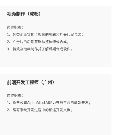
视频制作（成都）
岗位职责：
1、各类企业宣传片视频的剪辑和片头片尾包装；
2、广告片的后期剪辑与整体特效合成；
3、特效及动画制作并了解后期合成软件。
岗位要求：
1、热爱影视，责任心强，有强烈的兴趣和后期制作的主观
前端开发工程师（广州）
能动性；
2、熟练使用After Effect、Photo Shop、熟练掌握视频剪辑
岗位职责：
和特效包装软件；
1、负责公司AlphaMind AI能力开放平台的前端开发；
3、能对影片后期进行整体调色控制，具备一定审美感；
2、编写系统开发过程中的相遇开发文档；
4、在剪辑上会思考，有一定编导思维；
5、踏实， 勤奋，愿意在工作中不断学习，提高自我；
6、能与同事友好相处。
岗位要求：