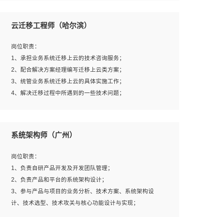
1、全日制本科及以上学历，计算机相关专业毕业，一年以
上前端开发工作经验；
云迁移工程师（哈尔滨）
2、熟练掌握HTML、CSS、JavaScript等web相关技术；
3、熟悉react/vue/angular任何一种前端框架，熟悉react优
岗位职责：
先；
1、承担业务系统迁移上云的技术咨询服务；
4、熟悉webpack配置和git操作；
2、配合解决方案经理编写迁移上云类方案；
5、善于沟通，具有团队意识；
3、统管业务系统迁移上云的具体实施工作；
4、解决迁移过程中所遇到的一些技术问题；
岗位要求：
系统架构师（广州）
1、专科及以上学历，三年以上工作经验，计算机等相关专
业；
岗位职责：
2、具备常见业务系统资源评估、部署优化和故障排查的能
1、负责自研产品开发及开发团队管理；
力；
2、负责产品和平台的系统架构设计；
3、熟悉常见操作系统、存储、网络、 IO 等相关原理；
3、参与产品与项目的业务分析、技术方案、系统架构设
4、具有迁移工具实操经验，具备P2V、V2V迁移能力；
计、技术选型、技术攻关与核心功能设计与实现；
5、熟练华为、VMware虚拟化、云计算及云存储技术；
4、根据业务及技术发展，做前瞻性的技术分析、研究及应