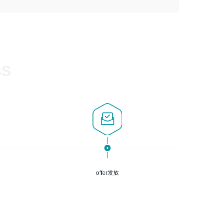
1、计算机相关专业，大专以上学历，2年以上开发运维工作
5、熟悉Spring、Mybatis等开源框架和常用apache组件,熟
3、深入理解公司各项AI产品和技术信息；具有较强的文档
经验；
悉Web服务端开发的各种常用框架和技术Springboot、
编写能力，能独立撰写PPT、方案建议书等，面试时需携带
2、必须具备的能力：有丰富的运维开发和K8S运维经验；
Shiro、springcloud等；熟悉Linux常用命令和了解常用脚
个人制作的专业PPT文件进行展示。
熟悉K8S、Git、docker等相关工具使用；熟练掌握Linux环
本语言，较丰富的线上系统运维经验，复杂问题排查思路清
境下的Shell语言 ；工作责任感强、具有良好的沟通能力、
晰。
服务意识；
SS
3、掌握Linux环境下的Python编程语言；
4、掌握DevOps思想、方法和流程。Jenkins工具使用；
5、掌握常见中间件配置与优化，如mysql、nginx等；
6、掌握服务器的维护，熟悉linux系统的常用操作；
7、掌握和第三方系统API接口的维护操作，和安全漏洞扫描
的修复工作。
offer发放