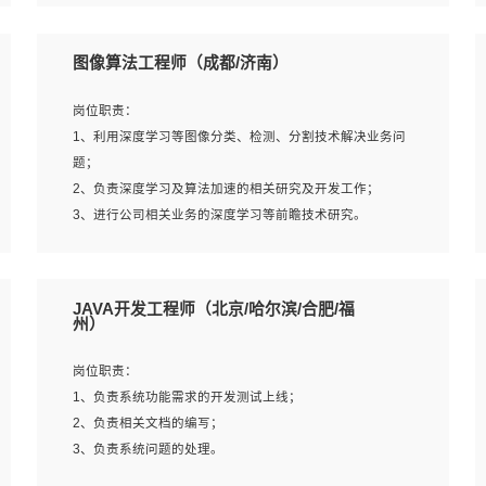
4、 熟悉NLP相关算法与实现；
岗位要求：
5、至少有一次及以上问答系统的项目实践，熟悉问答系统
1、本科及以上学历，计算机相关专业；
图像算法工程师（成都/济南）
全流程开发者优先；
2、1年以上Golang开发工作经验，能独立完成相应项目开
6、有较强的问题分析和处理能力，良好的团队合作意识；
发；
岗位职责：
7、 参与过相关竞赛或科研项目者优先。
3、基础扎实、熟悉数据结构与算法，熟悉多线程、多进
1、利用深度学习等图像分类、检测、分割技术解决业务问
程、IO复用等并发编程思维与实现，熟悉常用开源框架及设
题；
计模式；
2、负责深度学习及算法加速的相关研究及开发工作；
4、熟悉Golang、连接池、消息队列等组件使用、熟悉后端
3、进行公司相关业务的深度学习等前瞻技术研究。
开发、测试、调试流程跟工具使用；
5、对技术有激情，喜欢钻研，能快速接受和掌握新技术，
学习能力和工作责任心强，良好的沟通表达能力和团队协作
岗位要求：
JAVA开发工程师（北京/哈尔滨/合肥/福
能力。
1、统招本科以上学历，图形图像、计算机或数学相关专
州）
业；
2、2年以上图像处理开发经验，熟悉python和spark开发；
岗位职责：
3、熟练使用TensorFlow、Theano、Keras 及 Caffe 任意一
1、负责系统功能需求的开发测试上线；
种主流深度学习框架搭建深度学习系统环境；
2、负责相关文档的编写；
4、熟悉OPENCV、HALCON等常用图像处理软件，熟练进
3、负责系统问题的处理。
行图像处理；