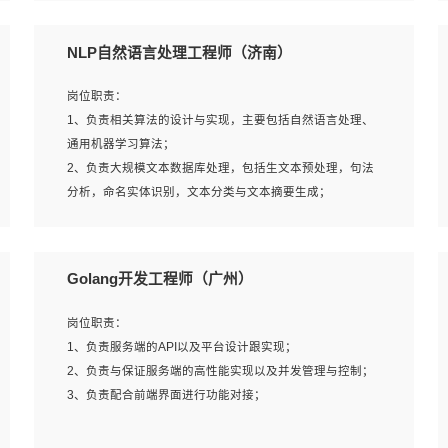
5、完成其他上级领导交予的任务和工作。
NLP自然语言处理工程师（济南）
岗位要求：
岗位职责：
1、本科以上学历，一年以上需求分析相关经验者优先；
1、负责相关算法的设计与实现，主要包括自然语言处理、
2、熟悉产品及需求规划工具，如:Axure、Xmind、MS
通用机器学习算法；
Project等；
2、负责大规模文本数据库处理，包括生文本预处理，句法
3、具备良好的交流协调能力，有较强的责任感、工作积极
分析，命名实体识别，文本分类与文本摘要生成；
主动；
3、跟踪自然语言处理的前沿技术和业界先进的模型应用；
4、有较强的系统需求分析、文档编写能力、沟通能力；
4、负责问答系统的搭建和知识图谱的建立；
5、具备与多团队合作的经验，良好团队协作精神；
Golang开发工程师（广州）
岗位要求：
岗位职责：
1、1年及以上自然语言处理方向研究或工作经验，统招本科
1、负责服务端的API以及平台设计跟实现；
及以上学历；
2、负责与保证服务端的高性能实现以及并发管理与控制；
2、熟悉tensorflow，keras，pytorch等常规深度学习框架，
3、负责配合前端界面进行功能对接；
快速根据客户需求实现有效的模型；
3、熟悉掌握至少一种编程语言，如：Python，Java；