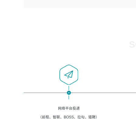
4、负责系统运维相关文档编写。
者优先；
5、负责现场对接客户，沟通事项。
6、具备良好的客户意识与沟通能力，善于学习思考、创新
与团队协作，认真负责、执行力与抗压力强。
岗位要求：
1、计算机相关专业本科以上学历，1年以上软件系统运维经
S
验。
2、精通linux命令。
3、熟悉oracle、mysql 数据库。
4、善于沟通，具有良好的团队合作精神和协作能力。
5、必须有实际的生产环境系统维护经验。
6、有中国移动安全态势系统相关项目经验优先考虑。
网络平台投递
（前程、智联、BOSS、拉勾、猎聘）