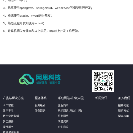
2、熟悉linux命令；
3、熟练使用springmvc、springcloud、webservice等框架进行开发；
4、熟练使用oracle、mysql进行开发；
5、熟悉流程开发如使用activiti；
6、计算机相关专业本科以上学历，3年以上开发工作经验。
产品与解决方案
服务体系
乐动网站-乐动(中国)
新闻资讯
加入我们
人工智能
服务级别
企业简介
招聘岗位
数字孪生
服务网络
乐动网站-乐动(中国)
联系方式
数字化转型解
服务网络
留言表单
安全服务
荣誉资质
运维服务
企业风采
技术咨询服务