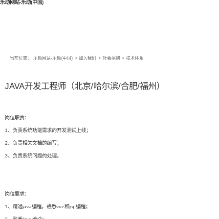
乐动网站-乐动(中国)
当前位置：
乐动网站-乐动(中国)
>
加入我们
>
社会招聘
>
技术体系
JAVA开发工程师（北京/哈尔滨/合肥/福州）
岗位职责：
1、负责系统功能需求的开发测试上线；
2、负责相关文档的编写；
3、负责系统问题的处理。
岗位要求：
1、精通java编程，熟悉vue和jsp编程；