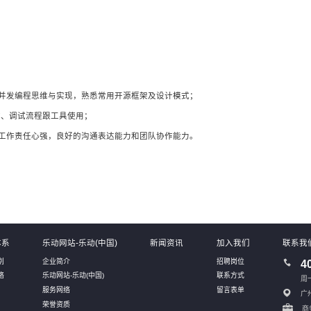
等并发编程思维与实现，熟悉常用开源框架及设计模式；
试、调试流程跟工具使用；
工作责任心强，良好的沟通表达能力和团队协作能力。
体系
乐动网站-乐动(中国)
新闻资讯
加入我们
联系我
别
企业简介
招聘岗位
4
络
乐动网站-乐动(中国)
联系方式
周一
服务网络
留言表单
广
荣誉资质
商务