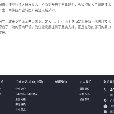
网思科技继续加大研发投入，不断提升自主创新能力，积极挖掘人工智能技术
方案，为传统产业转型升级注入新动力。
指导与政策支持表示由衷感谢。她表示，广州市工信局始终将新一代信息技术
营造了一流的营商环境，为企业发展提供了坚实支撑。正是在政府部门的鼎力
突破。
体系
乐动网站-乐动(中国)
新闻资讯
加入我们
联系我
别
企业简介
招聘岗位
4
络
乐动网站-乐动(中国)
联系方式
周一
服务网络
留言表单
广
荣誉资质
商务
企业风采
媒体