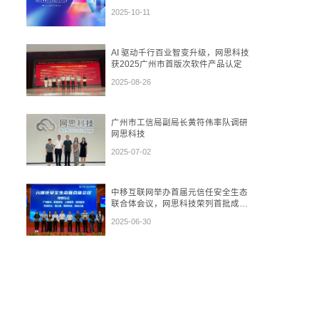
再到“数盾”可信流通
2025-10-11
AI 驱动千行百业智变升级，网思科技
获2025广州市首版次软件产品认定
2025-08-26
广州市工信局副局长黄符伟率队调研
网思科技
2025-07-02
中移互联网举办首届元信任安全生态
联合体会议，网思科技荣列首批成员
单位
2025-06-30