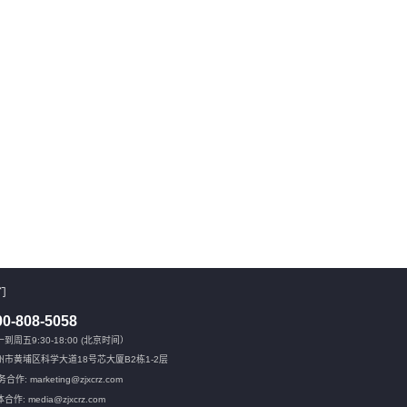
们
00-808-5058
到周五9:30-18:00 (北京时间）
州市黄埔区科学大道18号芯大厦B2栋1-2层
合作: marketing@zjxcrz.com
合作: media@zjxcrz.com