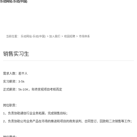
乐动网站-乐动(中国)
当前位置：
乐动网站-乐动(中国)
>
加入我们
>
校园招聘
>
市场体系
销售实习生
需求人数：若干人
实习薪资：3-5k
正式薪资：5k-10K，年终奖视项目考核而定
岗位职责：
1、负责协助通信行业业务拓展，完成销售目标；
2、负责协助公司业务产品在市场的推进和项目的商务谈判、合同签订、回款和二次销售等工作；